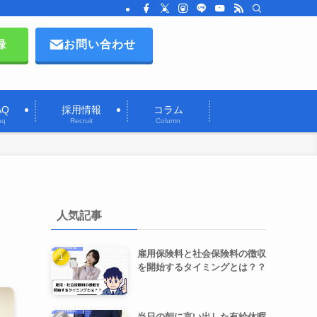
録
お問い合わせ
AQ
採用情報
コラム
aq
Recruit
Column
人気記事
雇用保険料と社会保険料の徴収
を開始するタイミングとは？？
当日の朝に言い出した有給休暇