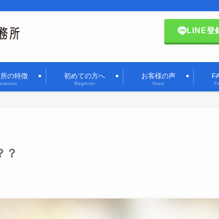
LINE登
務所の特徴
初めての方へ
お客様の声
F
eatures
Beginner
Voice
F
？？