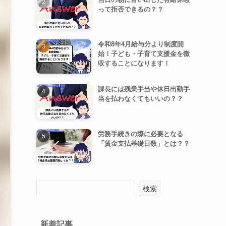
って拒否できるの？？
令和8年4月給与分より制度開
始！子ども・子育て支援金を徴
収することになります！
課長には残業手当や休日出勤手
当を払わなくてもいいの？？
労務手続きの際に必要となる
「賃金支払基礎日数」とは？？
検索
新着記事