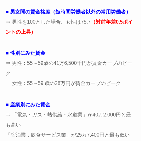
■ 男女間の賃金格差
（短時間労働者以外の常用労働者）
⇒ 男性を100とした場合、女性は75.7
（対前年差0.5ポイ
ントの上昇）
■ 性別にみた賃金
⇒ 男性：
55～59
歳の41万6,500千円が賃金カーブのピー
ク
女性：
55～59 歳の28万円が賃金カーブのピーク
■
産業別にみた賃金
⇒ 「電気・ガス・熱供給・水道業」が40万2,000円と最
も高い
「宿泊業，飲食サービス業」が
25万7,400円と最も低い