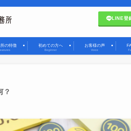
LINE登
務所の特徴
初めての方へ
お客様の声
F
eatures
Beginner
Voice
F
何？