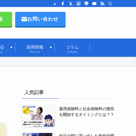
録
お問い合わせ
AQ
採用情報
コラム
aq
Recruit
Column
人気記事
雇用保険料と社会保険料の徴収
を開始するタイミングとは？？
当日の朝に言い出した有給休暇