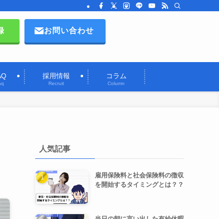
録
お問い合わせ
AQ
採用情報
コラム
aq
Recruit
Column
人気記事
雇用保険料と社会保険料の徴収
を開始するタイミングとは？？
当日の朝に言い出した有給休暇