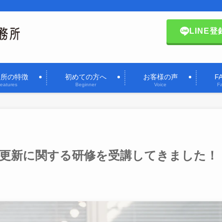
LINE登
務所の特徴
初めての方へ
お客様の声
F
eatures
Beginner
Voice
F
度更新に関する研修を受講してきました！